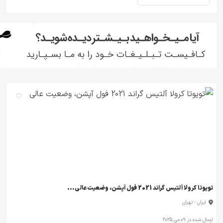
تویوتا کرولا آلتیس گراند 2021 فول آپشن، وضعیت عالی...
ایران - تهران
ارسال شده در 09 می 2025