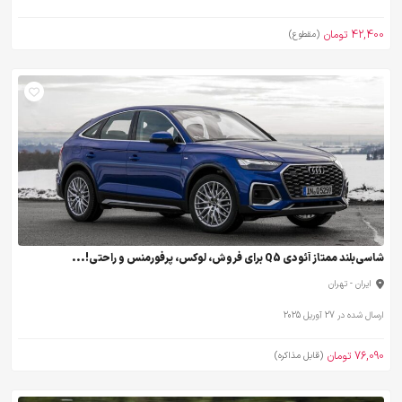
42,400 تومان
(مقطوع)
شاسی‌بلند ممتاز آئودی Q5 برای فروش، لوکس، پرفورمنس و راحتی!...
ایران - تهران
ارسال شده در 27 آوریل 2025
76,090 تومان
(قابل مذاکره)