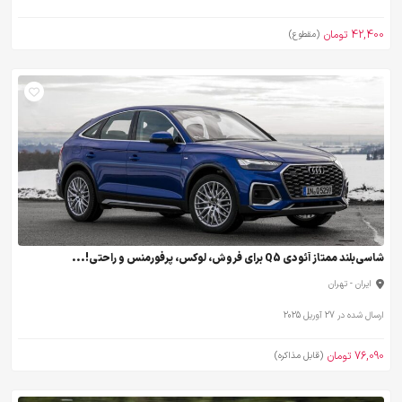
42,400 تومان
(مقطوع)
شاسی‌بلند ممتاز آئودی Q5 برای فروش، لوکس، پرفورمنس و راحتی!...
ایران - تهران
ارسال شده در 27 آوریل 2025
76,090 تومان
(قابل مذاکره)