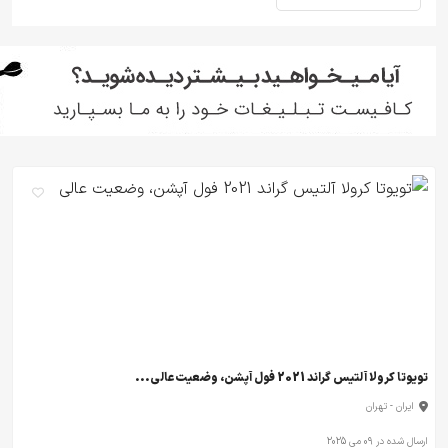
تویوتا کرولا آلتیس گراند 2021 فول آپشن، وضعیت عالی...
ایران - تهران
ارسال شده در 09 می 2025