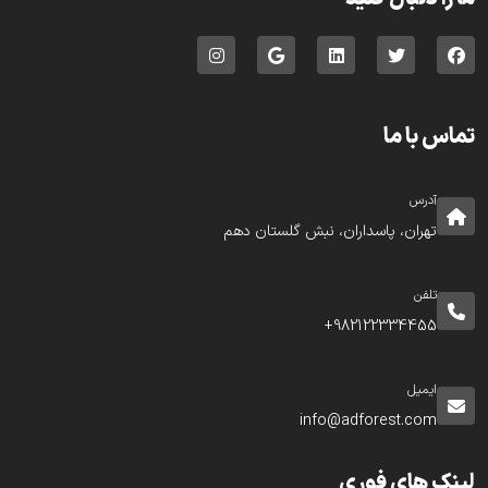
تماس با ما
آدرس
تهران، پاسداران، نبش گلستان دهم
تلفن
982122334455+
ایمیل
info@adforest.com
لینک های فوری