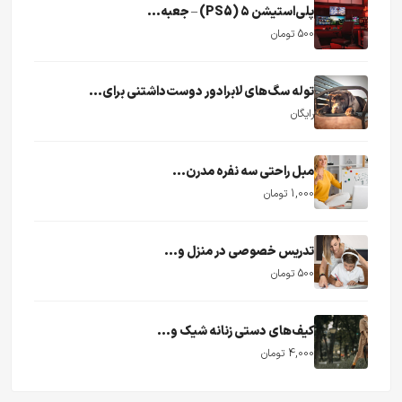
پلی‌استیشن ۵ (PS5) – جعبه...
500 تومان
توله سگ‌های لابرادور دوست‌داشتنی برای...
رایگان
مبل راحتی سه نفره مدرن...
1,000 تومان
تدریس خصوصی در منزل و...
500 تومان
کیف‌های دستی زنانه شیک و...
4,000 تومان