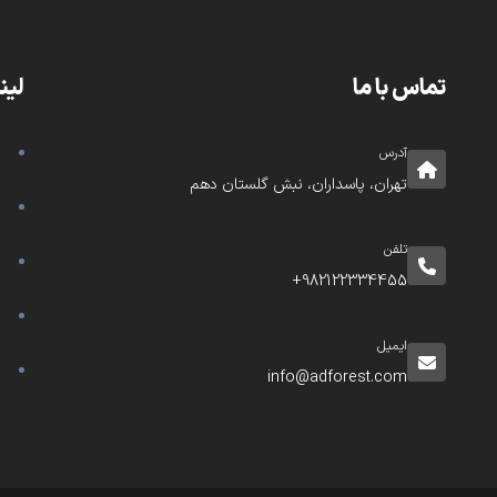
تماس با ما
لین
آدرس
تهران، پاسداران، نبش گلستان دهم
تلفن
982122334455+
ایمیل
info@adforest.com