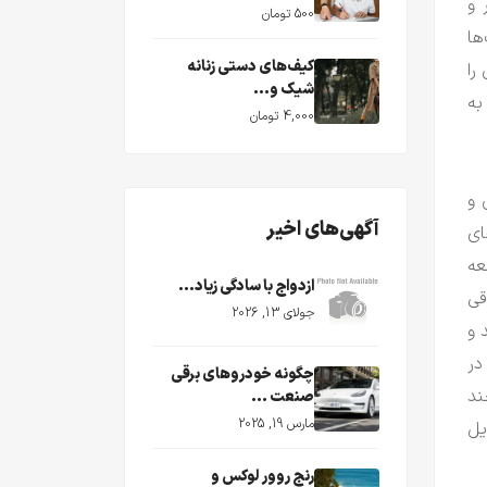
 و
500 تومان
ها
کیف‌های دستی زنانه
را
شیک و...
به
4,000 تومان
 و
آگهی‌های اخیر
ای
عه
ازدواج با سادگی زیاد...
قی
جولای 13, 2026
 و
در
چگونه خودروهای برقی
ند
صنعت ...
مارس 19, 2025
یل
رنج روور لوکس و