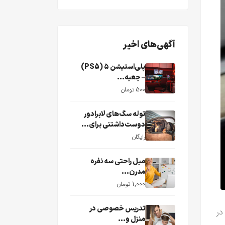
آگهی‌های اخیر
پلی‌استیشن ۵ (PS5)
– جعبه...
500 تومان
توله سگ‌های لابرادور
دوست‌داشتنی برای...
رایگان
مبل راحتی سه نفره
مدرن...
1,000 تومان
تدریس خصوصی در
 در
منزل و...