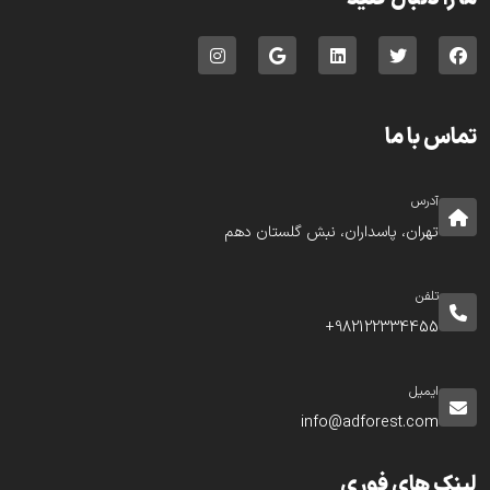
تماس با ما
آدرس
تهران، پاسداران، نبش گلستان دهم
تلفن
982122334455+
ایمیل
info@adforest.com
لینک های فوری