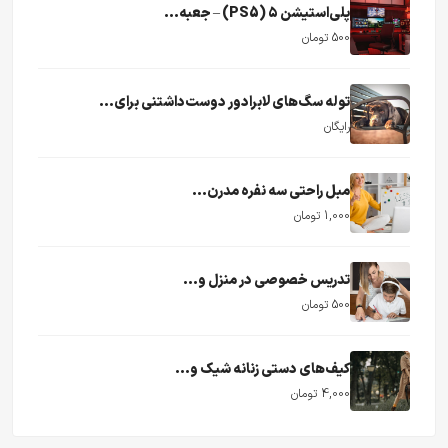
پلی‌استیشن ۵ (PS5) – جعبه...
500 تومان
توله سگ‌های لابرادور دوست‌داشتنی برای...
رایگان
مبل راحتی سه نفره مدرن...
1,000 تومان
تدریس خصوصی در منزل و...
500 تومان
کیف‌های دستی زنانه شیک و...
4,000 تومان