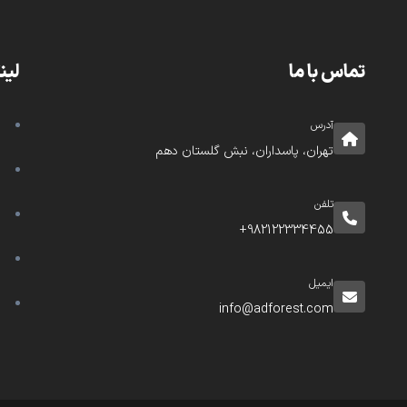
تماس با ما
لین
آدرس
تهران، پاسداران، نبش گلستان دهم
تلفن
982122334455+
ایمیل
info@adforest.com