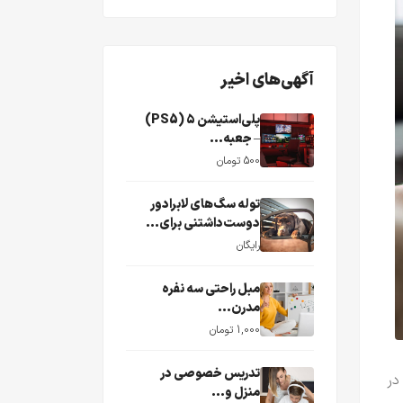
آگهی‌های اخیر
پلی‌استیشن ۵ (PS5)
– جعبه...
500 تومان
توله سگ‌های لابرادور
دوست‌داشتنی برای...
رایگان
مبل راحتی سه نفره
مدرن...
1,000 تومان
تدریس خصوصی در
 در
منزل و...