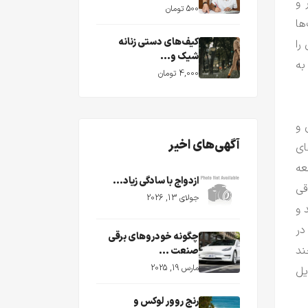
 و
500 تومان
ها
کیف‌های دستی زنانه
را
شیک و...
به
4,000 تومان
 و
آگهی‌های اخیر
ای
عه
ازدواج با سادگی زیاد...
قی
جولای 13, 2026
 و
در
چگونه خودروهای برقی
ند
صنعت ...
مارس 19, 2025
یل
رنج روور لوکس و