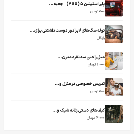
پلی‌استیشن ۵ (PS5) – جعبه...
500 تومان
توله سگ‌های لابرادور دوست‌داشتنی برای...
رایگان
مبل راحتی سه نفره مدرن...
1,000 تومان
تدریس خصوصی در منزل و...
500 تومان
کیف‌های دستی زنانه شیک و...
4,000 تومان