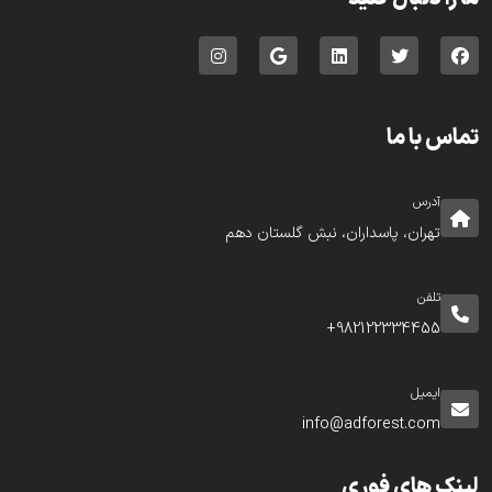
تماس با ما
آدرس
تهران، پاسداران، نبش گلستان دهم
تلفن
982122334455+
ایمیل
info@adforest.com
لینک های فوری