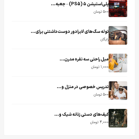
پلی‌استیشن ۵ (PS5) – جعبه...
500 تومان
توله سگ‌های لابرادور دوست‌داشتنی برای...
رایگان
مبل راحتی سه نفره مدرن...
1,000 تومان
تدریس خصوصی در منزل و...
500 تومان
کیف‌های دستی زنانه شیک و...
4,000 تومان