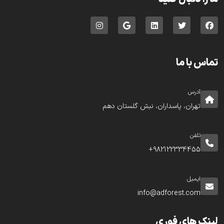
تماس با ما
آدرس
تهران، پاسداران، نبش گلستان دهم
تلفن
982122334455+
ایمیل
info@adforest.com
لینک های فوری